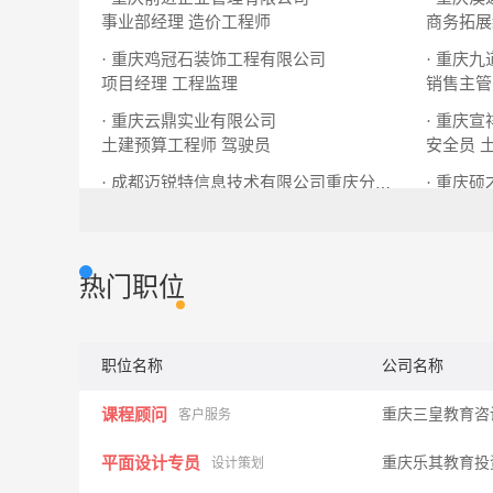
事业部经理
造价工程师
商务拓展
· 重庆鸡冠石装饰工程有限公司
· 重庆
项目经理
工程监理
销售主管
· 重庆云鼎实业有限公司
· 重庆
土建预算工程师
驾驶员
安全员
· 重庆
· 成都迈锐特信息技术有限公司重庆分公司
物流软件测试
财务专员
资料员
热门职位
职位名称
公司名称
课程顾问
重庆三皇教育咨
客户服务
平面设计专员
重庆乐其教育投
设计策划