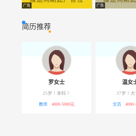
续写写手
重庆嗨娱网络科
其他类型
广告
广告
设备主管
重庆牧哥食品有
其他类型
简历推荐
会计专员
重庆沃田财务管
财会审计
事业部经理
重庆前进企业管
其它类型
外派会计
重庆都稳物资有
财会审计
商务拓展经理
重庆澳达科技有
其它类型
罗女士
温女
产品文员
成都紫苹果装饰
办公文员
下
25岁
本科
37岁
大
前端工程师
成都市卓豪信息
电子通信
8000元
教师
4000-5000元
文员
4000