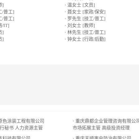
师]
· 温女士 [文员]
工/普工]
· 聂女士 [家政/保安]
工/普工]
· 罗先生 [技工/普工]
/IT]
· 刘女士 [教师]
员]
· 林先生 [技工/普工]
员]
· 钟女士 [行政/后勤]
三原色涂装工程有限公司
· 重庆鼎都企业管理咨询有限公
行秘书
人力资源主管
市场拓展主管
高级投资经理
澳达科技有限公司
· 重庆天顺害虫防治有限公司