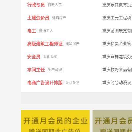
行政专员
重庆乐其教育投
行政人事
土建造价员
重庆工元工程项
建筑房产
电工
重庆励图展览有
普通工人
高级建筑工程师证
重庆亿昊企业管
建筑房产
安全员
重庆宣祥建筑劳
其他类型
车间主任
重庆牧哥食品有
生产管理
电商广告设计排版
重庆简兮动漫设
设计策划
总经理执行秘书
重庆三原色涂装
其它类型
项目经理
重庆鸡冠石装饰
其它类型
文案
重庆牧哥食品有
办公文员