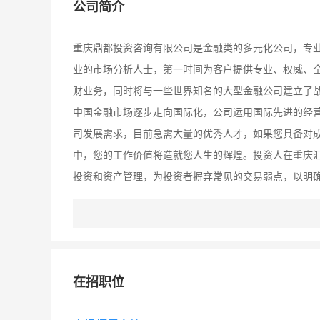
公司简介
重庆鼎都投资咨询有限公司是金融类的多元化公司，专
业的市场分析人士，第一时间为客户提供专业、权威、
财业务，同时将与一些世界知名的大型金融公司建立了战
中国金融市场逐步走向国际化，公司运用国际先进的经营
司发展需求，目前急需大量的优秀人才，如果您具备对
中，您的工作价值将造就您人生的辉煌。投资人在重庆
投资和资产管理，为投资者摒弃常见的交易弱点，以明
借专业的咨询团队、卓越的服务水准、优质高效的分析
定，更得到海内外更多金融机构的信赖和支持。 我们是
提供广阔的个人发展空间，在这里，行业背景并非最重
欢迎您加入本公司。
在招职位