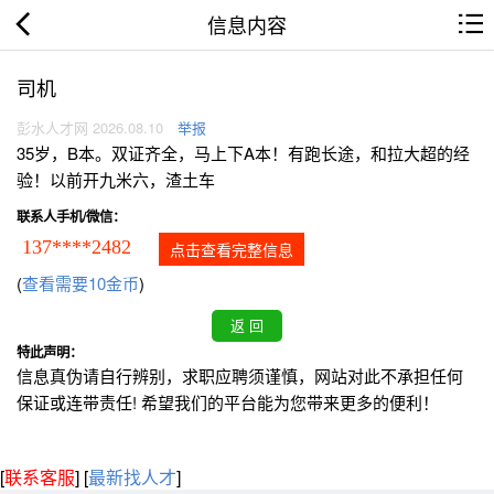
信息内容
司机
彭水人才网 2026.08.10
举报
35岁，B本。双证齐全，马上下A本！有跑长途，和拉大超的经
验！以前开九米六，渣土车
联系人手机/微信：
137****2482
点击查看完整信息
(
查看需要10金币
)
特此声明：
信息真伪请自行辨别，求职应聘须谨慎，网站对此不承担任何
保证或连带责任! 希望我们的平台能为您带来更多的便利！
[
联系客服
]
[
最新找人才
]